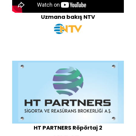
Uzmana bakış NTV
HT PARTNERS Röpörtaj 2