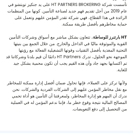
تأسست شركة HT PARTNERS BROKERING على يد جنكيز توبتشو في
عام 2019 من أجل تقديم فهم جديد لصناعة التأمين. كونها من المنظمات
الرائدة في هذا القطاع، فهي شركة تقدر المؤمن عليهم وتعمل على
حماية مخاطرهم بأفضل طريقة ممكنة.
HT بارتنرز للوساطة
، تتعاون بشكل مباشر مع أسواق وشركات التأمين
القوية والموثوقة ماليًا في الداخل والخارج. من خلال الجمع بين بنيتها
التحتية المغذية بأفضل التقنيات وقوتها التشغيلية الفعالة مع رؤيتها
الموجهة نحو الحلول، تدرك HT Partners دائمًا أن قيم بلدنا وشركاتنا قد
تم اكتسابها بجهد جاد وأن هذه القيم يجب أن تكون محمية بشكل جيد
للغاية.
ولأنها تركز على العملاء، فإنها تحاول ضمان أفضل إدارة ممكنة للمخاطر
مع نقل مخاطر المؤمن عليهم إلى الشركات الفردية والشركات. نحن
ندرك أن المهم هو إدارة المخاطر، ولمعرفتنا أن التأمين هو أداة تحمي
المصالح المالية نتيجة وقوع خطر ما، فإننا ندعم المؤمن له في العملية
من التحصيل إلى دفع التعويضات.